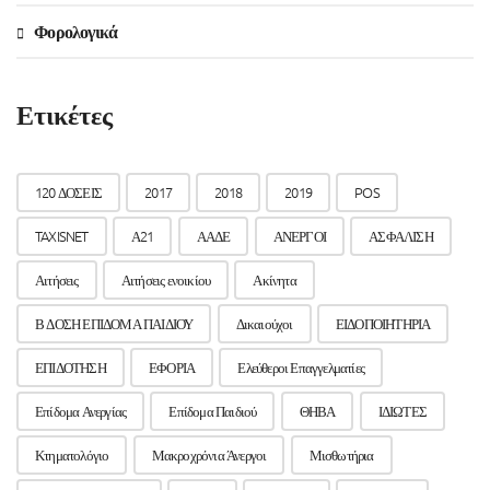
Φορολογικά
Ετικέτες
120 ΔΟΣΕΙΣ
2017
2018
2019
POS
TAXISNET
Α21
ΑΑΔΕ
ΑΝΕΡΓΟΙ
ΑΣΦΑΛΙΣΗ
Αιτήσεις
Αιτήσεις ενοικίου
Ακίνητα
Β ΔΟΣΗ ΕΠΙΔΟΜΑ ΠΑΙΔΙΟΥ
Δικαιούχοι
ΕΙΔΟΠΟΙΗΤΗΡΙΑ
ΕΠΙΔΟΤΗΣΗ
ΕΦΟΡΙΑ
Ελεύθεροι Επαγγελματίες
Επίδομα Ανεργίας
Επίδομα Παιδιού
ΘΗΒΑ
ΙΔΙΩΤΕΣ
Κτηματολόγιο
Μακροχρόνια Άνεργοι
Μισθωτήρια