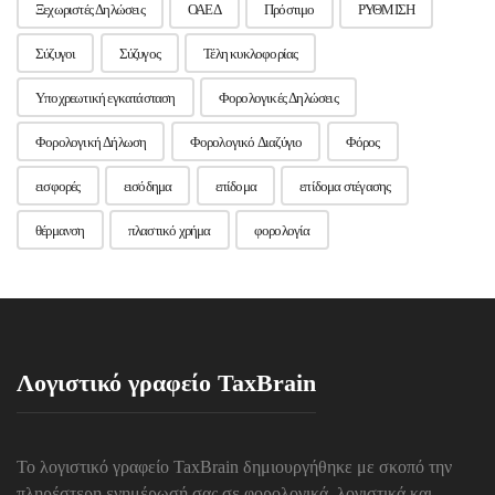
Ξεχωριστές Δηλώσεις
ΟΑΕΔ
Πρόστιμο
ΡΥΘΜΙΣΗ
Σύζυγοι
Σύζυγος
Τέλη κυκλοφορίας
Υποχρεωτική εγκατάσταση
Φορολογικές Δηλώσεις
Φορολογική Δήλωση
Φορολογικό Διαζύγιο
Φόρος
εισφορές
εισόδημα
επίδομα
επίδομα στέγασης
θέρμανση
πλαστικό χρήμα
φορολογία
Λογιστικό γραφείο TaxBrain
Το λογιστικό γραφείο TaxBrain δημιουργήθηκε με σκοπό την
πληρέστερη ενημέρωσή σας σε φορολογικά, λογιστικά και