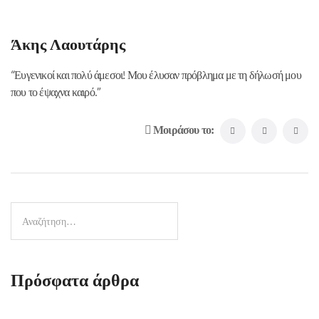
Άκης Λαουτάρης
“Ευγενικοί και πολύ άμεσοι! Μου έλυσαν πρόβλημα με τη δήλωσή μου
που το έψαχνα καιρό.”
Μοιράσου το:
Πρόσφατα άρθρα