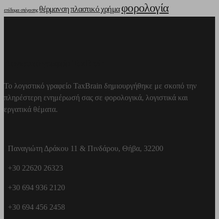
φορολογία
θέρμανση
πλαστικό χρήμα
επίδομα στέγασης
Λογιστικό γραφείο TaxBrain
Το λογιστικό γραφείο TaxBrain δημιουργήθηκε με σκοπό την
πληρέστερη ενημέρωσή σας σε φορολογικά, λογιστικά και
εργατικά θέματα.
Παναγιώτη Δράκου 11 & Πινδάρου, Θήβα, 32200
+30 22620 26323
+30 694 936 2120
+30 694 456 2458