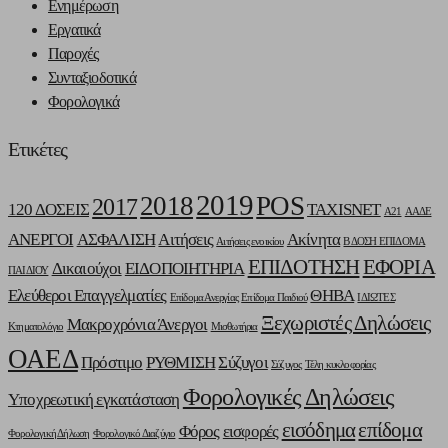
Ενημέρωση
Εργατικά
Παροχές
Συνταξιοδοτικά
Φορολογικά
Ετικέτες
2019
2018
POS
2017
120 ΔΟΣΕΙΣ
TAXISNET
Α21
ΑΑΔΕ
ΑΝΕΡΓΟΙ
ΑΣΦΑΛΙΣΗ
Αιτήσεις
Ακίνητα
Αιτήσεις ενοικίου
Β ΔΟΣΗ ΕΠΙΔΟΜΑ
ΕΠΙΔΟΤΗΣΗ
ΕΦΟΡΙΑ
Δικαιούχοι
ΕΙΔΟΠΟΙΗΤΗΡΙΑ
ΠΑΙΔΙΟΥ
Ελεύθεροι Επαγγελματίες
ΘΗΒΑ
Επίδομα Ανεργίας
Επίδομα Παιδιού
ΙΔΙΩΤΕΣ
Ξεχωριστές Δηλώσεις
Μακροχρόνια Άνεργοι
Κτηματολόγιο
Μισθωτήρια
ΟΑΕΔ
Πρόστιμο
ΡΥΘΜΙΣΗ
Σύζυγοι
Σύζυγος
Τέλη κυκλοφορίας
Φορολογικές Δηλώσεις
Υποχρεωτική εγκατάσταση
εισόδημα
επίδομα
Φόρος
εισφορές
Φορολογική Δήλωση
Φορολογικό Διαζύγιο