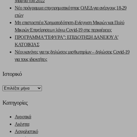
Μάρτιο του 2022
Νέο πρόγραμμα επιχειρηματικότητας ΟΑΕΔ για ανέργους 18-29
ετών
Μη επιστρεπτέα Χρηματοδότηση-Ενίσχυση Μικρών και Πολύ
Μικρών Επιχείρησεων λόγω Covid-19 στις περιφέρειες
ΠΡΟΓΡΑΜΜΑ”ΓΕΦΥΡΑ”: ΕΠΙΔΟΤΗΣΗ ΔΑΝΕΙΟΥ Α’
ΚΑΤΟΙΚΙΑΣ
Νέοι κανόνες για τις δηλώσεις μισθωτηρίων – δηλώσεις Covid-19
για τους ιδιοκτήτες
Ιστορικό
Ιστορικό
Kατηγορίες
Αγροτικά
Ακίνητα
Ασφαλιστικό