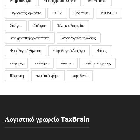
Κτηματολόγιο
Μακροχρόνια Άνεργοι
Μισθωτήρια
Ξεχωριστές Δηλώσεις
ΟΑΕΔ
Πρόστιμο
ΡΥΘΜΙΣΗ
Σύζυγοι
Σύζυγος
Τέλη κυκλοφορίας
Υποχρεωτική εγκατάσταση
Φορολογικές Δηλώσεις
Φορολογική Δήλωση
Φορολογικό Διαζύγιο
Φόρος
εισφορές
εισόδημα
επίδομα
επίδομα στέγασης
θέρμανση
πλαστικό χρήμα
φορολογία
Λογιστικό γραφείο TaxBrain