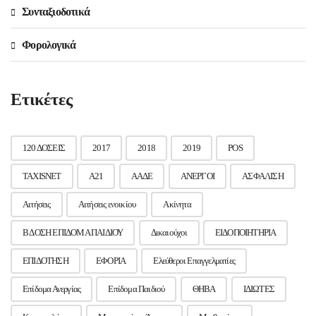
Συνταξιοδοτικά
Φορολογικά
Ετικέτες
120 ΔΟΣΕΙΣ
2017
2018
2019
POS
TAXISNET
Α21
ΑΑΔΕ
ΑΝΕΡΓΟΙ
ΑΣΦΑΛΙΣΗ
Αιτήσεις
Αιτήσεις ενοικίου
Ακίνητα
Β ΔΟΣΗ ΕΠΙΔΟΜΑ ΠΑΙΔΙΟΥ
Δικαιούχοι
ΕΙΔΟΠΟΙΗΤΗΡΙΑ
ΕΠΙΔΟΤΗΣΗ
ΕΦΟΡΙΑ
Ελεύθεροι Επαγγελματίες
Επίδομα Ανεργίας
Επίδομα Παιδιού
ΘΗΒΑ
ΙΔΙΩΤΕΣ