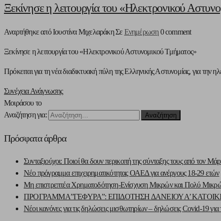
Ξεκίνησε η λειτουργία του «Ηλεκτρονικού Αστυν
Αναρτήθηκε από Ιουστίνα Μιχελαράκη
Σε
Ενημέρωση
0 comment
Ξεκίνησε η λειτουργία του «Ηλεκτρονικού Αστυνομικού Τμήματος»
Πρόκειται για τη νέα διαδικτυακή πύλη της Ελληνικής Αστυνομίας, για την 
Συνέχεια Ανάγνωσης
Μοιράσου το
Αναζήτηση για:
Πρόσφατα άρθρα
Συνταξιούχοι: Ποιοί θα δουν περικοπή της σύνταξης τους από τον Μάρ
Νέο πρόγραμμα επιχειρηματικότητας ΟΑΕΔ για ανέργους 18-29 ετών
Μη επιστρεπτέα Χρηματοδότηση-Ενίσχυση Μικρών και Πολύ Μικρών 
ΠΡΟΓΡΑΜΜΑ”ΓΕΦΥΡΑ”: ΕΠΙΔΟΤΗΣΗ ΔΑΝΕΙΟΥ Α’ ΚΑΤΟΙΚ
Νέοι κανόνες για τις δηλώσεις μισθωτηρίων – δηλώσεις Covid-19 για τ