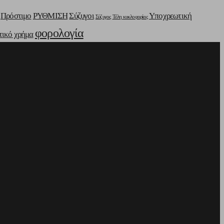
Πρόστιμο
ΡΥΘΜΙΣΗ
Σύζυγοι
Υποχρεωτική
Σύζυγος
Τέλη κυκλοφορίας
φορολογία
τικό χρήμα