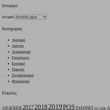
Ιστορικό
Ιστορικό
Kατηγορίες
Αγροτικά
Ακίνητα
Ασφαλιστικό
Ενημέρωση
Εργατικά
Παροχές
Συνταξιοδοτικά
Φορολογικά
Ετικέτες
2019
2018
POS
2017
120 ΔΟΣΕΙΣ
TAXISNET
Α
Α21
ΑΑΔΕ