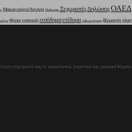
ΟΑΕΔ
Ξεχωριστές Δηλώσεις
Μακροχρόνια Άνεργοι
ιο
Μισθωτήρια
εισόδημα
επίδομα
Φόρος
εισφορές
θέρμανση
πλασ
ιαζύγιο
επίδομα στέγασης
στερη ενημέρωσή σας σε φορολογικά, λογιστικά και εργατικά θέματα.