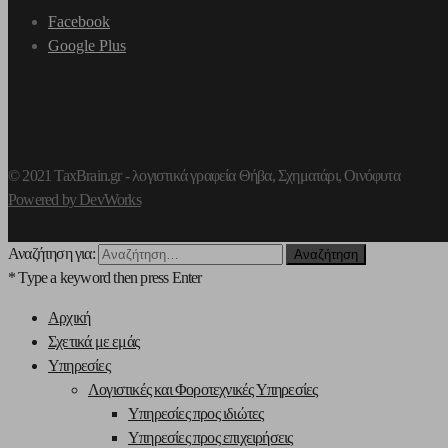
Facebook
Google Plus
© 2021 TaxBrain.gr -
λογιστικά γραφεία Θήβα
, Σχηματάρι, Οινόφυτα
Powered by DevWorks
Αναζήτηση για:
* Type a keyword then press Enter
Αρχική
Σχετικά με εμάς
Υπηρεσίες
Λογιστικές και Φοροτεχνικές Υπηρεσίες
Υπηρεσίες προς ιδιώτες
Υπηρεσίες προς επιχειρήσεις