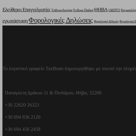
Ελεύθεροι Επαγγελματίες
ΘΗΒΑ
Επίδομα Ανεργίας
Επίδομα Παιδιού
ΙΔΙΩΤΕΣ
Κτηματολόγ
Φορολογικές Δηλώσεις
εγκατάσταση
Φορολογική Δήλωση
Φορολογικό Δ
Λογιστικό γραφείο TaxBrain
Το λογιστικό γραφείο TaxBrain δημιουργήθηκε με σκοπό την πληρέ
Παναγιώτη Δράκου 11 & Πινδάρου, Θήβα, 32200
+30 22620 26323
+30 694 936 2120
+30 694 456 2458