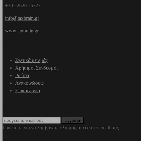
+30 22620 26323
info@taxbrain.gr
www.taxbrain.gr
Μενού
Σχετικά με εμάς
Χρήσιμοι Σύνδεσμοι
Ιδιώτες
Ανακοινώσεις
Επικοινωνία
Newsletter
Γραφτείτε για να λαμβάνετε όλα μας τα νέα στο email σας.