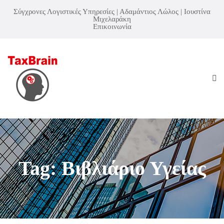
Σύγχρονες Λογιστικές Υπηρεσίες | Αδαμάντιος Λώλος | Ιουστίνα
Μιχελαράκη
Επικοινωνία
Tag: Βιβλιάριο Υγείας