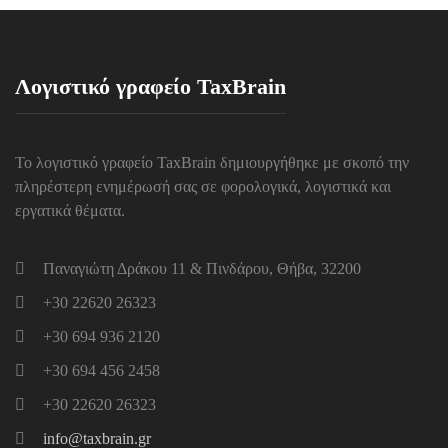
Λογιστικό γραφείο TaxBrain
Το λογιστικό γραφείο TaxBrain δημιουργήθηκε με σκοπό την
πληρέστερη ενημέρωσή σας σε φορολογικά, λογιστικά και
εργατικά θέματα.
Παναγιώτη Δράκου 11 & Πινδάρου, Θήβα, 32200
+30 22620 26323
+30 694 936 2120
+30 694 456 2458
+30 22620 26323
info@taxbrain.gr