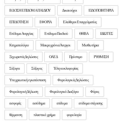
Β ΔΟΣΗ ΕΠΙΔΟΜΑ ΠΑΙΔΙΟΥ
Δικαιούχοι
ΕΙΔΟΠΟΙΗΤΗΡΙΑ
ΕΠΙΔΟΤΗΣΗ
ΕΦΟΡΙΑ
Ελεύθεροι Επαγγελματίες
Επίδομα Ανεργίας
Επίδομα Παιδιού
ΘΗΒΑ
ΙΔΙΩΤΕΣ
Κτηματολόγιο
Μακροχρόνια Άνεργοι
Μισθωτήρια
Ξεχωριστές Δηλώσεις
ΟΑΕΔ
Πρόστιμο
ΡΥΘΜΙΣΗ
Σύζυγοι
Σύζυγος
Τέλη κυκλοφορίας
Υποχρεωτική εγκατάσταση
Φορολογικές Δηλώσεις
Φορολογική Δήλωση
Φορολογικό Διαζύγιο
Φόρος
εισφορές
εισόδημα
επίδομα
επίδομα στέγασης
θέρμανση
πλαστικό χρήμα
φορολογία