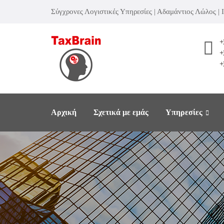
Σύγχρονες Λογιστικές Υπηρεσίες | Αδαμάντιος Λώλος |
+
+
+
Αρχική
Σχετικά με εμάς
Υπηρεσίες