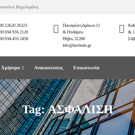
 Ιουστίνα Μιχελαράκη
30 22620 26323
Παναγιώτη Δράκου 11
Καθ
30 694 936 2120
& Πινδάρου
& 1
30 694 456 2458
Θήβα, 32200
Σάβ
info@taxbrain.gr
Χρήσιμα
Ανακοινώσεις
Επικοινωνία
Tag: ΑΣΦΑΛΙΣΗ