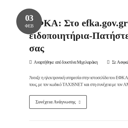
03
ΕΦΚΑ: Στο efka.gov.gr 
ΦΕΒ
ειδοποιητήρια-Πατήστε 
σας
Αναρτήθηκε από Ιουστίνα Μιχελαράκη
Σε
Ασφαλ
Άνοιξε η ηλεκτρονική υπηρεσία στην ιστοσελίδα του ΕΦΚΑ 
τους, με τον κωδικό TAXISNET και στη συνέχεια με τον 
Συνέχεια Ανάγνωσης