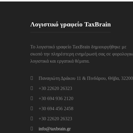
Λογιστικό γραφείο TaxBrain
Το λογιστικό γραφείο TaxBrain δημιουργήθηκε με
σκοπό την πληρέστερη ενημέρωσή σας σε φορολογικ
λογιστικά και εργατικά θέματα.
Παναγιώτη Δράκου 11 & Πινδάρου, Θήβα, 32200
+30 22620 26323
+30 694 936 2120
+30 694 456 2458
+30 22620 26323
info@taxbrain.gr