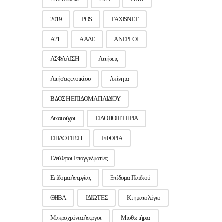
2019
POS
TAXISNET
Α21
ΑΑΔΕ
ΑΝΕΡΓΟΙ
ΑΣΦΑΛΙΣΗ
Αιτήσεις
Αιτήσεις ενοικίου
Ακίνητα
Β ΔΟΣΗ ΕΠΙΔΟΜΑ ΠΑΙΔΙΟΥ
Δικαιούχοι
ΕΙΔΟΠΟΙΗΤΗΡΙΑ
ΕΠΙΔΟΤΗΣΗ
ΕΦΟΡΙΑ
Ελεύθεροι Επαγγελματίες
Επίδομα Ανεργίας
Επίδομα Παιδιού
ΘΗΒΑ
ΙΔΙΩΤΕΣ
Κτηματολόγιο
Μακροχρόνια Άνεργοι
Μισθωτήρια