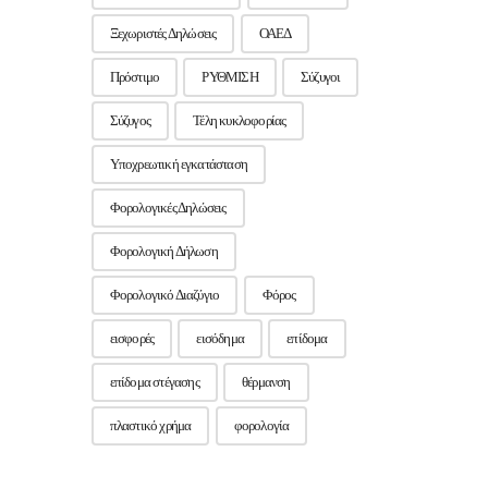
Ξεχωριστές Δηλώσεις
ΟΑΕΔ
Πρόστιμο
ΡΥΘΜΙΣΗ
Σύζυγοι
Σύζυγος
Τέλη κυκλοφορίας
Υποχρεωτική εγκατάσταση
Φορολογικές Δηλώσεις
Φορολογική Δήλωση
Φορολογικό Διαζύγιο
Φόρος
εισφορές
εισόδημα
επίδομα
επίδομα στέγασης
θέρμανση
πλαστικό χρήμα
φορολογία