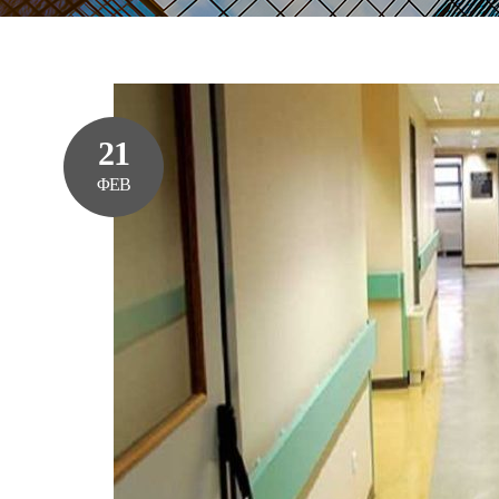
21
ΦΕΒ