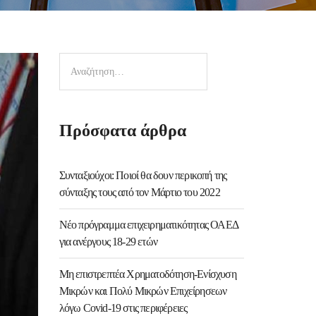
Πρόσφατα άρθρα
Συνταξιούχοι: Ποιοί θα δουν περικοπή της
σύνταξης τους από τον Μάρτιο του 2022
Νέο πρόγραμμα επιχειρηματικότητας ΟΑΕΔ
για ανέργους 18-29 ετών
Μη επιστρεπτέα Χρηματοδότηση-Ενίσχυση
Μικρών και Πολύ Μικρών Επιχείρησεων
λόγω Covid-19 στις περιφέρειες