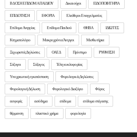
Β ΔΟΣΗ ΕΠΙΔΟΜΑ ΠΑΙΔΙΟΥ
Δικαιούχοι
ΕΙΔΟΠΟΙΗΤΗΡΙΑ
ΕΠΙΔΟΤΗΣΗ
ΕΦΟΡΙΑ
Ελεύθεροι Επαγγελματίες
Επίδομα Ανεργίας
Επίδομα Παιδιού
ΘΗΒΑ
ΙΔΙΩΤΕΣ
Κτηματολόγιο
Μακροχρόνια Άνεργοι
Μισθωτήρια
Ξεχωριστές Δηλώσεις
ΟΑΕΔ
Πρόστιμο
ΡΥΘΜΙΣΗ
Σύζυγοι
Σύζυγος
Τέλη κυκλοφορίας
Υποχρεωτική εγκατάσταση
Φορολογικές Δηλώσεις
Φορολογική Δήλωση
Φορολογικό Διαζύγιο
Φόρος
εισφορές
εισόδημα
επίδομα
επίδομα στέγασης
θέρμανση
πλαστικό χρήμα
φορολογία