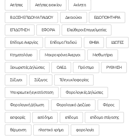
Αιτήσεις
Αιτήσεις ενοικίου
Ακίνητα
Β ΔΟΣΗ ΕΠΙΔΟΜΑ ΠΑΙΔΙΟΥ
Δικαιούχοι
ΕΙΔΟΠΟΙΗΤΗΡΙΑ
ΕΠΙΔΟΤΗΣΗ
ΕΦΟΡΙΑ
Ελεύθεροι Επαγγελματίες
Επίδομα Ανεργίας
Επίδομα Παιδιού
ΘΗΒΑ
ΙΔΙΩΤΕΣ
Κτηματολόγιο
Μακροχρόνια Άνεργοι
Μισθωτήρια
Ξεχωριστές Δηλώσεις
ΟΑΕΔ
Πρόστιμο
ΡΥΘΜΙΣΗ
Σύζυγοι
Σύζυγος
Τέλη κυκλοφορίας
Υποχρεωτική εγκατάσταση
Φορολογικές Δηλώσεις
Φορολογική Δήλωση
Φορολογικό Διαζύγιο
Φόρος
εισφορές
εισόδημα
επίδομα
επίδομα στέγασης
θέρμανση
πλαστικό χρήμα
φορολογία