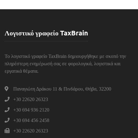
Λογιστικό γραφείο TaxBrain
Το λογιστικό γραφείο TaxBrain δημιουργήθηκε με σκοπό την
πληρέστερη ενημέρωσή σας σε φορολογικά, λογιστικά και
εργατικά θέματα.
Παναγιώτη Δράκου 11 & Πινδάρου, Θήβα, 32200
+30 22620 26323
+30 694 936 2120
+30 694 456 2458
+30 22620 26323