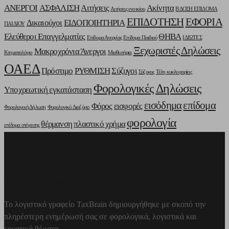
ΑΝΕΡΓΟΙ
ΑΣΦΑΛΙΣΗ
Αιτήσεις
Ακίνητα
Αιτήσεις ενοικίου
Β ΔΟΣΗ ΕΠΙΔΟΜΑ
ΕΠΙΔΟΤΗΣΗ
ΕΦΟΡΙΑ
Δικαιούχοι
ΕΙΔΟΠΟΙΗΤΗΡΙΑ
ΠΑΙΔΙΟΥ
Ελεύθεροι Επαγγελματίες
ΘΗΒΑ
Επίδομα Ανεργίας
Επίδομα Παιδιού
ΙΔΙΩΤΕΣ
Ξεχωριστές Δηλώσεις
Μακροχρόνια Άνεργοι
Κτηματολόγιο
Μισθωτήρια
ΟΑΕΔ
Πρόστιμο
ΡΥΘΜΙΣΗ
Σύζυγοι
Σύζυγος
Τέλη κυκλοφορίας
Φορολογικές Δηλώσεις
Υποχρεωτική εγκατάσταση
εισόδημα
επίδομα
Φόρος
εισφορές
Φορολογική Δήλωση
Φορολογικό Διαζύγιο
φορολογία
θέρμανση
πλαστικό χρήμα
επίδομα στέγασης
Λογιστικό γραφείο TaxBrain
Το λογιστικό γραφείο TaxBrain δημιουργήθηκε με σκοπό την
πληρέστερη ενημέρωσή σας σε φορολογικά, λογιστικά και
εργατικά θέματα.