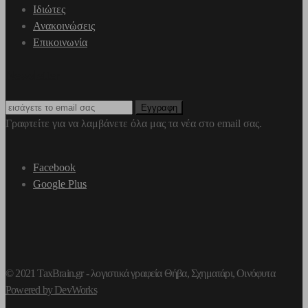
Ιδιώτες
Ανακοινώσεις
Επικοινωνία
Newsletter
Γραφτείτε για να λαμβάνετε όλα μας τα νέα στο email σας.
Facebook
Google Plus
© 2021 TaxBrain.gr -
λογιστικά γραφεία Θήβα
, Σχηματάρι, Οινόφυτα
Powered by DevWorks