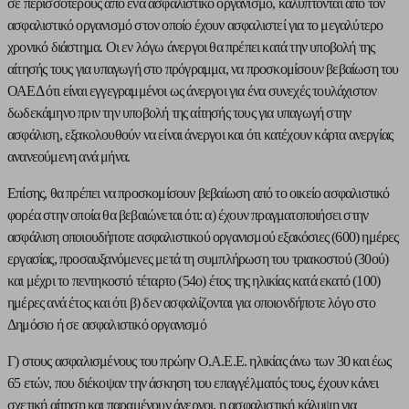
σε περισσότερους από ένα ασφαλιστικό οργανισμό, καλύπτονται από τον
ασφαλιστικό οργανισμό στον οποίο έχουν ασφαλιστεί για το μεγαλύτερο
χρονικό διάστημα. Οι εν λόγω άνεργοι θα πρέπει κατά την υποβολή της
αίτησής τους για υπαγωγή στο πρόγραμμα, να προσκομίσουν βεβαίωση του
ΟΑΕΔ ότι είναι εγγεγραμμένοι ως άνεργοι για ένα συνεχές τουλάχιστον
δωδεκάμηνο πριν την υποβολή της αίτησής τους για υπαγωγή στην
ασφάλιση, εξακολουθούν να είναι άνεργοι και ότι κατέχουν κάρτα ανεργίας
ανανεούμενη ανά μήνα.
Επίσης, θα πρέπει να προσκομίσουν βεβαίωση από το οικείο ασφαλιστικό
φορέα στην οποία θα βεβαιώνεται ότι: α) έχουν πραγματοποιήσει στην
ασφάλιση οποιουδήποτε ασφαλιστικού οργανισμού εξακόσιες (600) ημέρες
εργασίας, προσαυξανόμενες μετά τη συμπλήρωση του τριακοστού (30ού)
και μέχρι το πεντηκοστό τέταρτο (54ο) έτος της ηλικίας κατά εκατό (100)
ημέρες ανά έτος και ότι β) δεν ασφαλίζονται για οποιονδήποτε λόγο στο
Δημόσιο ή σε ασφαλιστικό οργανισμό
Γ) στους ασφαλισμένους του πρώην Ο.Α.Ε.Ε. ηλικίας άνω των 30 και έως
65 ετών, που διέκοψαν την άσκηση του επαγγέλματός τους, έχουν κάνει
σχετική αίτηση και παραμένουν άνεργοι, η ασφαλιστική κάλυψη για