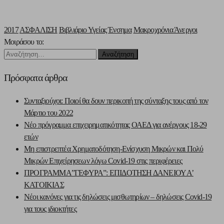
2017
ΑΣΦΑΛΙΣΗ
Βιβλιάριο Υγείας
Ένσημα
Μακροχρόνια Άνεργοι
Μοιράσου το:
Αναζήτηση
για:
Πρόσφατα άρθρα
Συνταξιούχοι: Ποιοί θα δουν περικοπή της σύνταξης τους από τον
Μάρτιο του 2022
Νέο πρόγραμμα επιχειρηματικότητας ΟΑΕΔ για ανέργους 18-29
ετών
Μη επιστρεπτέα Χρηματοδότηση-Ενίσχυση Μικρών και Πολύ
Μικρών Επιχείρησεων λόγω Covid-19 στις περιφέρειες
ΠΡΟΓΡΑΜΜΑ”ΓΕΦΥΡΑ”: ΕΠΙΔΟΤΗΣΗ ΔΑΝΕΙΟΥ Α’
ΚΑΤΟΙΚΙΑΣ
Νέοι κανόνες για τις δηλώσεις μισθωτηρίων – δηλώσεις Covid-19
για τους ιδιοκτήτες