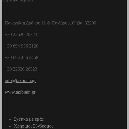
Παναγιώτη Δράκου 11 & Πινδάρου, Θήβα, 32200
+30 22620 26323
+30 694 936 2120
+30 694 456 2458
+30 22620 26323
info@taxbrain.gr
www.taxbrain.gr
Μενού
Σχετικά με εμάς
Χρήσιμοι Σύνδεσμοι