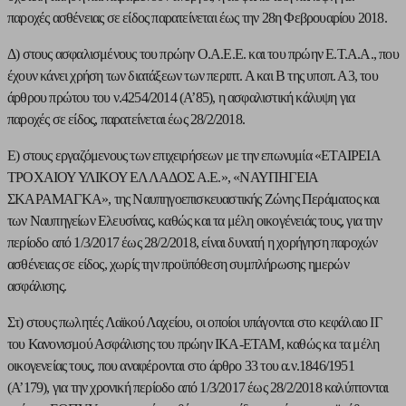
παροχές ασθένειας σε είδος παρατείνεται έως την 28η Φεβρουαρίου 2018.
Δ) στους ασφαλισμένους του πρώην Ο.Α.Ε.Ε. και του πρώην Ε.Τ.Α.Α., που
έχουν κάνει χρήση των διατάξεων των περιπτ. Α και Β της υποπ. Α3, του
άρθρου πρώτου του ν.4254/2014 (Α’85), η ασφαλιστική κάλυψη για
παροχές σε είδος, παρατείνεται έως 28/2/2018.
Ε) στους εργαζόμενους των επιχειρήσεων με την επωνυμία «ΕΤΑΙΡΕΙΑ
ΤΡΟΧΑΙΟΥ ΥΛΙΚΟΥ ΕΛΛΑΔΟΣ Α.Ε.», «ΝΑΥΠΗΓΕΙΑ
ΣΚΑΡΑΜΑΓΚΑ», της Ναυπηγοεπισκευαστικής Ζώνης Περάματος και
των Ναυπηγείων Ελευσίνας, καθώς και τα μέλη οικογένειάς τους, για την
περίοδο από 1/3/2017 έως 28/2/2018, είναι δυνατή η χορήγηση παροχών
ασθένειας σε είδος, χωρίς την προϋπόθεση συμπλήρωσης ημερών
ασφάλισης.
Στ) στους πωλητές Λαϊκού Λαχείου, οι οποίοι υπάγονται στο κεφάλαιο ΙΓ
του Κανονισμού Ασφάλισης του πρώην ΙΚΑ-ΕΤΑΜ, καθώς κα τα μέλη
οικογενείας τους, που αναφέρονται στο άρθρο 33 του α.ν.1846/1951
(Α’179), για την χρονική περίοδο από 1/3/2017 έως 28/2/2018 καλύπτονται