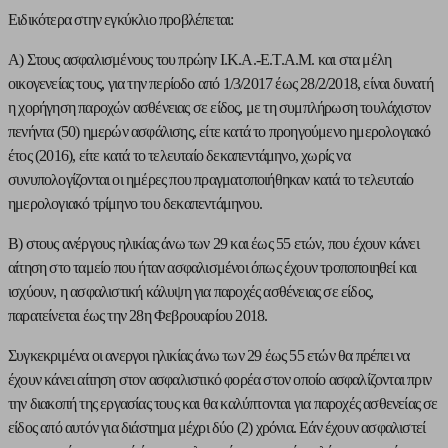
Ειδικότερα στην εγκύκλιο προβλέπεται:
Α) Στους ασφαλισμένους του πρώην Ι.Κ.Α.-Ε.Τ.Α.Μ. και στα μέλη
οικογενείας τους, για την περίοδο από 1/3/2017 έως 28/2/2018, είναι δυνατή
η χορήγηση παροχών ασθένειας σε είδος, με τη συμπλήρωση τουλάχιστον
πενήντα (50) ημερών ασφάλισης, είτε κατά το προηγούμενο ημερολογιακό
έτος (2016), είτε κατά το τελευταίο δεκαπεντάμηνο, χωρίς να
συνυπολογίζονται οι ημέρες που πραγματοποιήθηκαν κατά το τελευταίο
ημερολογιακό τρίμηνο του δεκαπεντάμηνου.
Β) στους ανέργους ηλικίας άνω των 29 και έως 55 ετών, που έχουν κάνει
αίτηση στο ταμείο που ήταν ασφαλισμένοι όπως έχουν τροποποιηθεί και
ισχύουν, η ασφαλιστική κάλυψη για παροχές ασθένειας σε είδος,
παρατείνεται έως την 28η Φεβρουαρίου 2018.
Συγκεκριμένα οι ανεργοι ηλικίας άνω των 29 έως 55 ετών θα πρέπει να
έχουν κάνει αίτηση στον ασφαλιστικό φορέα στον οποίο ασφαλίζονται πριν
την διακοπή της εργασίας τους και θα καλύπτονται για παροχές ασθενείας σε
είδος από αυτόν για διάστημα μέχρι δύο (2) χρόνια. Εάν έχουν ασφαλιστεί