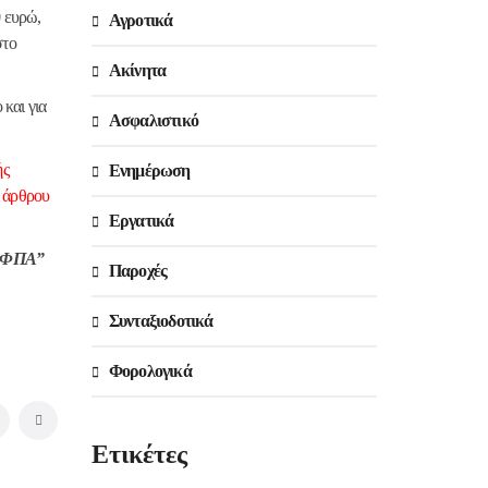
0 ευρώ,
Αγροτικά
στο
Ακίνητα
 και για
Ασφαλιστικό
ής
Ενημέρωση
υ άρθρου
Εργατικά
ώς ΦΠΑ”
Παροχές
Συνταξιοδοτικά
Φορολογικά
Ετικέτες