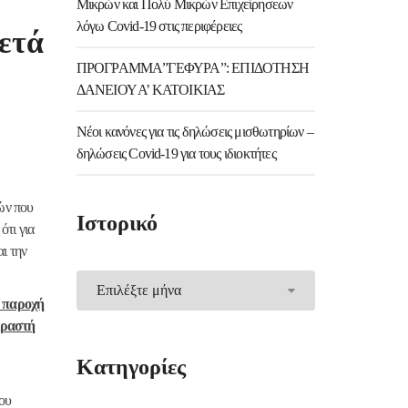
Μικρών και Πολύ Μικρών Επιχείρησεων
λόγω Covid-19 στις περιφέρειες
μετά
ΠΡΟΓΡΑΜΜΑ”ΓΕΦΥΡΑ”: ΕΠΙΔΟΤΗΣΗ
ΔΑΝΕΙΟΥ Α’ ΚΑΤΟΙΚΙΑΣ
Νέοι κανόνες για τις δηλώσεις μισθωτηρίων –
δηλώσεις Covid-19 για τους ιδιοκτήτες
ών που
Ιστορικό
Ιστορικό
ότι για
αι την
ε παροχή
οραστή
Kατηγορίες
του