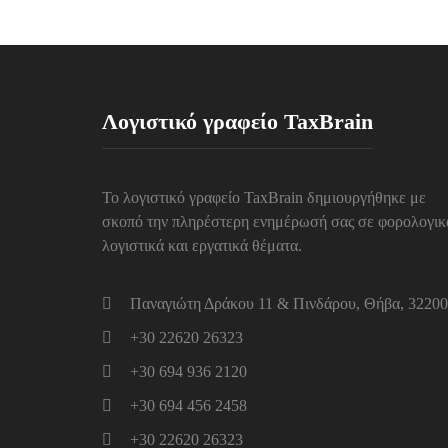
Λογιστικό γραφείο TaxBrain
Το λογιστικό γραφείο TaxBrain δημιουργήθηκε με
σκοπό την πληρέστερη ενημέρωσή σας σε φορολογικ
λογιστικά και εργατικά θέματα.
Παναγιώτη Δράκου 11 & Πινδάρου, Θήβα, 32200
+30 22620 26323
+30 694 936 2120
+30 694 456 2458
+30 22620 26323