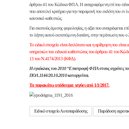
άρθρου 41 του Κώδικα ΦΠΑ. Η αναγραφόμενη επί του ειδικο
που αποτελεί κριτήριο για την παραμονή του εκδότη του εν 
κανονικό καθεστώς.
Για σκοπούς άμεσης φορολογίας, η αξία που αναγράφεται επί 
το λήπτη αυτού εκπιπτόμενη δαπάνη, στην περίπτωση που ο λ
Το ειδικό στοιχείο είναι διπλότυπο και η αρίθμηση του είν
υπηρεσιών του ειδικού καθεστώτος του άρθρου 41 του Κώδ
13 του Ν.4174/2013 (ΚΦΔ).
Η εγκύκλιος του 2010 “Επιστροφή ΦΠΑ στους αγρότες το
ΠΟΛ.1144/20.10.2010 καταργείται.
Το παρακάτω υπόδειγμα ισχύει από 1/1/2017.
Ειδικό στοιχείο Αυτοπαράδοσης
Παράδοση αγροτικ