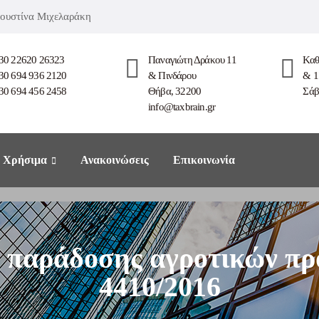
 Ιουστίνα Μιχελαράκη
30 22620 26323
Παναγιώτη Δράκου 11
Καθ
30 694 936 2120
& Πινδάρου
& 1
30 694 456 2458
Θήβα, 32200
Σάβ
info@taxbrain.gr
Χρήσιμα
Ανακοινώσεις
Επικοινωνία
ο παράδοσης αγροτικών πρ
4410/2016