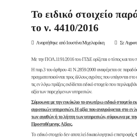
Το ειδικό στοιχείο πα
το ν. 4410/2016
Αναρτήθηκε από Ιουστίνα Μιχελαράκη
Σε
Αγροτ
Με την ΠΟΛ.1191/2016 του ΓΓΔΕ ορίζεται ο τύπος και του π
Η παρ.3 του άρθρου 41 Ν.2859/2000 αναφέρεται σε παραδόσ
πραγματοποιούνται προς άλλους αγρότες που υπάγονται στο 
τις εν λόγω πράξεις εκδίδεται ειδικό στοιχείο που περιλαμβά
αξία των παρεχόμενων υπηρεσιών.
Σύμφωνα με την εγκύκλιο το ανωτέρω ειδικό στοιχείο ε
αγροτικών υπηρεσιών. Η αξία που αναγράφεται στο εν λό
των αγαθών ή το λήπτη των υπηρεσιών, σύμφωνα με την
Προστιθέμενης Αξίας.
Το ειδικό στοιχείο δεν αποτελεί δικαιολογητικό επιστροφής