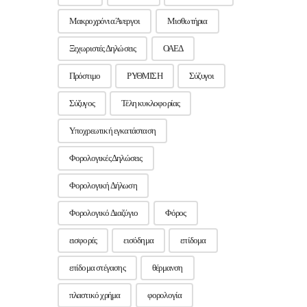
Μακροχρόνια Άνεργοι
Μισθωτήρια
Ξεχωριστές Δηλώσεις
ΟΑΕΔ
Πρόστιμο
ΡΥΘΜΙΣΗ
Σύζυγοι
Σύζυγος
Τέλη κυκλοφορίας
Υποχρεωτική εγκατάσταση
Φορολογικές Δηλώσεις
Φορολογική Δήλωση
Φορολογικό Διαζύγιο
Φόρος
εισφορές
εισόδημα
επίδομα
επίδομα στέγασης
θέρμανση
πλαστικό χρήμα
φορολογία