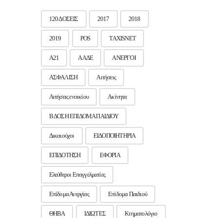
120 ΔΟΣΕΙΣ
2017
2018
2019
POS
TAXISNET
Α21
ΑΑΔΕ
ΑΝΕΡΓΟΙ
ΑΣΦΑΛΙΣΗ
Αιτήσεις
Αιτήσεις ενοικίου
Ακίνητα
Β ΔΟΣΗ ΕΠΙΔΟΜΑ ΠΑΙΔΙΟΥ
Δικαιούχοι
ΕΙΔΟΠΟΙΗΤΗΡΙΑ
ΕΠΙΔΟΤΗΣΗ
ΕΦΟΡΙΑ
Ελεύθεροι Επαγγελματίες
Επίδομα Ανεργίας
Επίδομα Παιδιού
ΘΗΒΑ
ΙΔΙΩΤΕΣ
Κτηματολόγιο