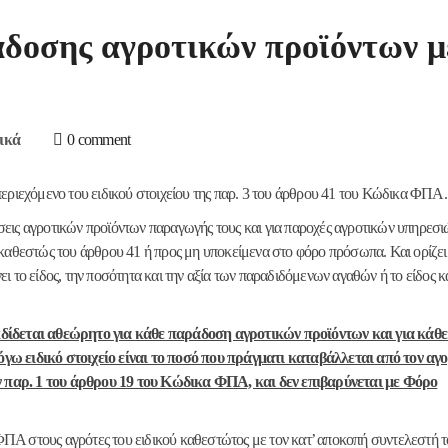
ράδοσης αγροτικών προϊόντων 
ικά
0 comment
εριεχόμενο του ειδικού στοιχείου της παρ. 3 του άρθρου 41 του Κώδικα ΦΠΑ.
εις αγροτικών προϊόντων παραγωγής τους και για παροχές αγροτικών υπηρεσι
καθεστώς του άρθρου 41 ή προς μη υποκείμενα στο φόρο πρόσωπα. Και ορίζει 
νει το είδος, την ποσότητα και την αξία των παραδιδόμενων αγαθών ή το είδος κ
κδίδεται αθεώρητο για κάθε παράδοση αγροτικών προϊόντων και για κάθ
γω ειδικό στοιχείο είναι το ποσό που πράγματι καταβάλλεται από τον αγ
 παρ. 1 του άρθρου 19 του Κώδικα ΦΠΑ, και δεν επιβαρύνεται με Φόρο
 ΦΠΑ στους αγρότες του ειδικού καθεστώτος με τον κατ’ αποκοπή συντελεστή 