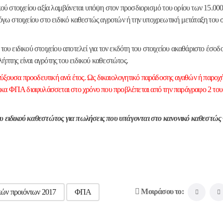
ύ στοιχείου αξία λαμβάνεται υπόψη στον προσδιορισμό του ορίου των 15.00
λόγω στοιχείου στο ειδικό καθεστώς αγροτών ή την υποχρεωτική μετάταξη του 
του ειδικού στοιχείου αποτελεί για τον εκδότη του στοιχείου ακαθάριστο έσοδο
ήπτης είναι αγρότης του ειδικού καθεστώτος.
αι αύξουσα προοδευτική ανά έτος. Ως δικαιολογητικό παράδοσης αγαθών ή παροχ
ικα ΦΠΑ διαφυλάσσεται στο χρόνο που προβλέπεται από την παράγραφο 2 το
υ ειδικού καθεστώτος για πωλήσεις που υπάγονται στο κανονικό καθεστ
Μοιράσου το:
ών προιόντων 2017
ΦΠΑ