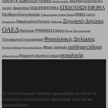
ΑΝΕΡΓΟΙ
ΑΣΦΑΛΙΣΗ
Αιτήσεις
Ακίνητα
Αιτήσεις ενοικίου
Β ΔΟΣΗ ΕΠΙΔΟΜΑ
ΕΠΙΔΟΤΗΣΗ
ΕΦΟΡΙΑ
Δικαιούχοι
ΕΙΔΟΠΟΙΗΤΗΡΙΑ
ΠΑΙΔΙΟΥ
Ελεύθεροι Επαγγελματίες
ΘΗΒΑ
Επίδομα Ανεργίας
Επίδομα Παιδιού
ΙΔΙΩΤΕΣ
Ξεχωριστές Δηλώσεις
Μακροχρόνια Άνεργοι
Κτηματολόγιο
Μισθωτήρια
ΟΑΕΔ
Πρόστιμο
ΡΥΘΜΙΣΗ
Σύζυγοι
Σύζυγος
Τέλη κυκλοφορίας
Φορολογικές Δηλώσεις
Υποχρεωτική εγκατάσταση
εισόδημα
επίδομα
Φόρος
εισφορές
Φορολογική Δήλωση
Φορολογικό Διαζύγιο
φορολογία
θέρμανση
πλαστικό χρήμα
επίδομα στέγασης
Λογιστικό γραφείο TaxBrain
Το λογιστικό γραφείο TaxBrain δημιουργήθηκε με σκοπό την
πληρέστερη ενημέρωσή σας σε φορολογικά, λογιστικά και
εργατικά θέματα.