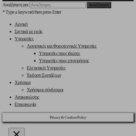
Αναζήτηση για:
* Type a keyword then press Enter
Αρχική
Σχετικά με εμάς
Υπηρεσίες
Λογιστικές και Φοροτεχνικές Υπηρεσίες
Υπηρεσίες προς ιδιώτες
Υπηρεσίες προς επιχειρήσεις
Ελεγκτικές Υπηρεσίες
Έκδοση Συντάξεων
Χρήσιμα
Χρήσιμοι σύνδεσμοι
Ανακοινώσεις
Επικοινωνία
Privacy & Cookies Policy