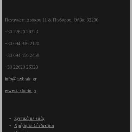
Παναγιώτη Δράκου 11 & Πινδάρου, Θήβα, 32200
+30 22620 26323
+30 694 936 2120
+30 694 456 2458
+30 22620 26323
info@taxbrain.gr
www.taxbrain.gr
Μενού
Σχετικά με εμάς
Χρήσιμοι Σύνδεσμοι