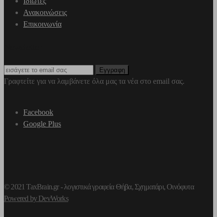
Ιδιώτες
Ανακοινώσεις
Επικοινωνία
Newsletter
Γραφτείτε για να λαμβάνετε όλα μας τα νέα στο email σας.
Facebook
Google Plus
© 2021 TaxBrain.gr -
λογιστικά γραφεία Θήβα
, Σχηματάρι, Οινόφυτα
Powered by DevWorks