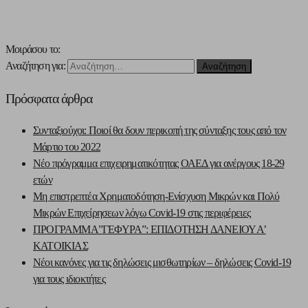
Μοιράσου το:
Αναζήτηση για:
Πρόσφατα άρθρα
Συνταξιούχοι: Ποιοί θα δουν περικοπή της σύνταξης τους από τον
Μάρτιο του 2022
Νέο πρόγραμμα επιχειρηματικότητας ΟΑΕΔ για ανέργους 18-29
ετών
Μη επιστρεπτέα Χρηματοδότηση-Ενίσχυση Μικρών και Πολύ
Μικρών Επιχείρησεων λόγω Covid-19 στις περιφέρειες
ΠΡΟΓΡΑΜΜΑ”ΓΕΦΥΡΑ”: ΕΠΙΔΟΤΗΣΗ ΔΑΝΕΙΟΥ Α’
ΚΑΤΟΙΚΙΑΣ
Νέοι κανόνες για τις δηλώσεις μισθωτηρίων – δηλώσεις Covid-19
για τους ιδιοκτήτες