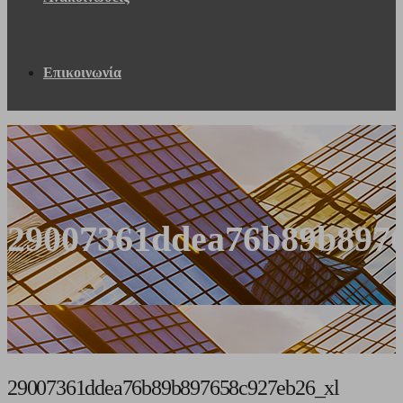
Επικοινωνία
29007361ddea76b89b8976
29007361ddea76b89b897658c927eb26_xl