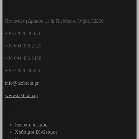
Παναγιώτη Δράκου 11 & Πινδάρου, Θήβα, 32200
+30 22620 26323
+30 694 936 2120
+30 694 456 2458
+30 22620 26323
info@taxbrain.gr
www.taxbrain.gr
Μενού
Σχετικά με εμάς
Χρήσιμοι Σύνδεσμοι