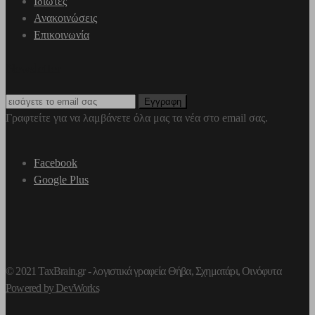
Ιδιώτες
Ανακοινώσεις
Επικοινωνία
Newsletter
Γραφτείτε για να λαμβάνετε όλα μας τα νέα στο email σας.
Facebook
Google Plus
© 2021 TaxBrain.gr -
λογιστικά γραφεία Θήβα
, Σχηματάρι, Οινόφυτα
Powered by DevWorks