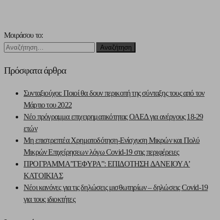
Μοιράσου το:
Αναζήτηση
για:
Πρόσφατα άρθρα
Συνταξιούχοι: Ποιοί θα δουν περικοπή της σύνταξης τους από τον
Μάρτιο του 2022
Νέο πρόγραμμα επιχειρηματικότητας ΟΑΕΔ για ανέργους 18-29
ετών
Μη επιστρεπτέα Χρηματοδότηση-Ενίσχυση Μικρών και Πολύ
Μικρών Επιχείρησεων λόγω Covid-19 στις περιφέρειες
ΠΡΟΓΡΑΜΜΑ”ΓΕΦΥΡΑ”: ΕΠΙΔΟΤΗΣΗ ΔΑΝΕΙΟΥ Α’
ΚΑΤΟΙΚΙΑΣ
Νέοι κανόνες για τις δηλώσεις μισθωτηρίων – δηλώσεις Covid-19
για τους ιδιοκτήτες