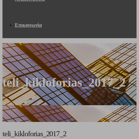
Επικοινωνία
teli_kikloforias_2017_2
teli_kikloforias_2017_2