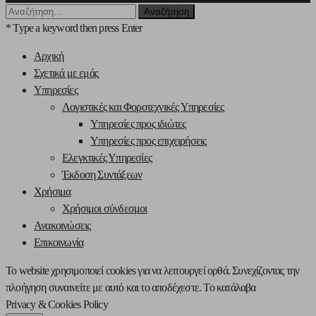
Αναζήτηση
για:
* Type a keyword then press Enter
Αρχική
Σχετικά με εμάς
Υπηρεσίες
Λογιστικές και Φοροτεχνικές Υπηρεσίες
Υπηρεσίες προς ιδιώτες
Υπηρεσίες προς επιχειρήσεις
Ελεγκτικές Υπηρεσίες
Έκδοση Συντάξεων
Χρήσιμα
Χρήσιμοι σύνδεσμοι
Ανακοινώσεις
Επικοινωνία
Το website χρησιμοποιεί cookies για να λειτουργεί ορθά. Συνεχίζοντας την
πλοήγηση συναινείτε με αυτό και το αποδέχεστε.
Το κατάλαβα
Privacy & Cookies Policy