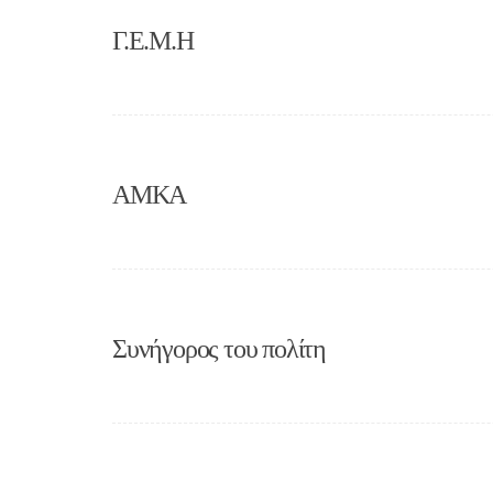
Γ.Ε.Μ.Η
ΑΜΚΑ
Συνήγορος του πολίτη