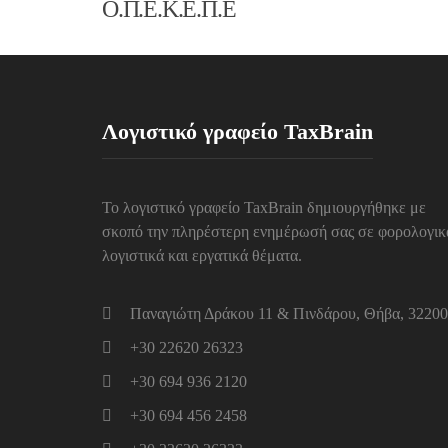
Ο.Π.Ε.Κ.Ε.Π.Ε
Λογιστικό γραφείο TaxBrain
Το λογιστικό γραφείο TaxBrain δημιουργήθηκε με
σκοπό την πληρέστερη ενημέρωσή σας σε φορολογικ
λογιστικά και εργατικά θέματα.
Παναγιώτη Δράκου 11 & Πινδάρου, Θήβα, 32200
+30 22620 26323
+30 694 936 2120
+30 694 456 2458