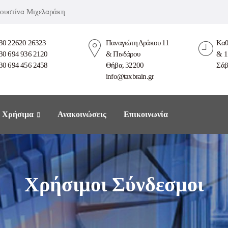
 Ιουστίνα Μιχελαράκη
30 22620 26323
Παναγιώτη Δράκου 11
Καθ
30 694 936 2120
& Πινδάρου
& 1
30 694 456 2458
Θήβα, 32200
Σάβ
info@taxbrain.gr
Χρήσιμα
Ανακοινώσεις
Επικοινωνία
Χρήσιμοι Σύνδεσμοι