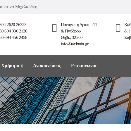
 Ιουστίνα Μιχελαράκη
30 22620 26323
Παναγιώτη Δράκου 11
Καθ
30 694 936 2120
& Πινδάρου
& 1
30 694 456 2458
Θήβα, 32200
Σάβ
info@taxbrain.gr
Χρήσιμα
Ανακοινώσεις
Επικοινωνία