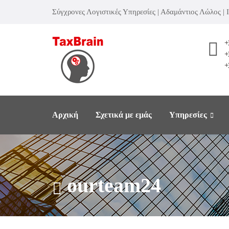
Σύγχρονες Λογιστικές Υπηρεσίες | Αδαμάντιος Λώλος |
+
+
+
Αρχική
Σχετικά με εμάς
Υπηρεσίες
ourteam24